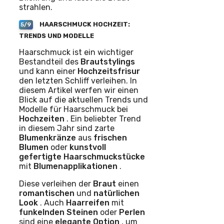
strahlen.
HAARSCHMUCK HOCHZEIT:
5/9
TRENDS UND MODELLE
Haarschmuck ist ein wichtiger
Bestandteil des
Brautstylings
und kann einer
Hochzeitsfrisur
den letzten Schliff verleihen. In
diesem Artikel werfen wir einen
Blick auf die aktuellen Trends und
Modelle für Haarschmuck bei
Hochzeiten
. Ein beliebter Trend
in diesem Jahr sind zarte
Blumenkränze
aus
frischen
Blumen
oder
kunstvoll
gefertigte Haarschmuckstücke
mit
Blumenapplikationen
.
Diese verleihen der
Braut
einen
romantischen
und
natürlichen
Look
. Auch
Haarreifen
mit
funkelnden Steinen
oder
Perlen
sind eine
elegante Option
, um