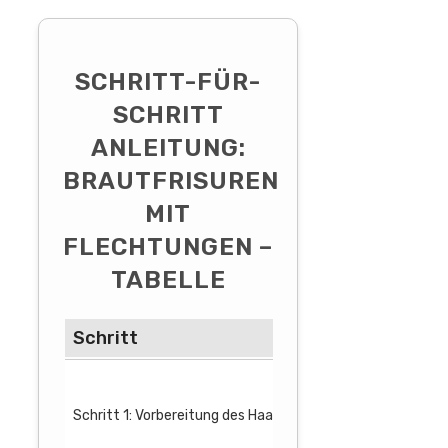
SCHRITT-FÜR-
SCHRITT
ANLEITUNG:
BRAUTFRISUREN
MIT
FLECHTUNGEN –
TABELLE
Schritt
Anleitung
Haare gründ
Haare mit e
Schritt 1: Vorbereitung des Haares
Hitzeschutz
Haare mit e