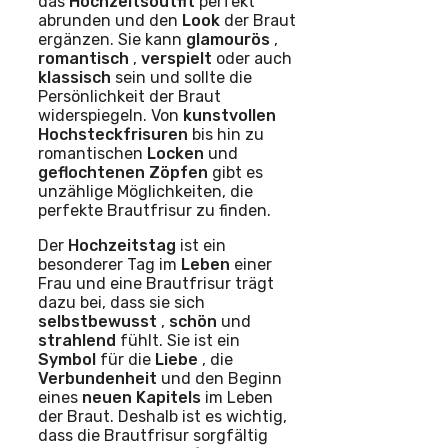
das
Hochzeitsoutfit
perfekt
abrunden und den
Look
der Braut
ergänzen. Sie kann
glamourös
,
romantisch
,
verspielt
oder auch
klassisch
sein und sollte die
Persönlichkeit der Braut
widerspiegeln. Von
kunstvollen
Hochsteckfrisuren
bis hin zu
romantischen
Locken
und
geflochtenen
Zöpfen
gibt es
unzählige Möglichkeiten, die
perfekte Brautfrisur zu finden.
Der
Hochzeitstag
ist ein
besonderer Tag im
Leben
einer
Frau und eine Brautfrisur trägt
dazu bei, dass sie sich
selbstbewusst
,
schön
und
strahlend
fühlt. Sie ist ein
Symbol
für die
Liebe
, die
Verbundenheit
und den Beginn
eines
neuen Kapitels
im Leben
der Braut. Deshalb ist es wichtig,
dass die Brautfrisur sorgfältig