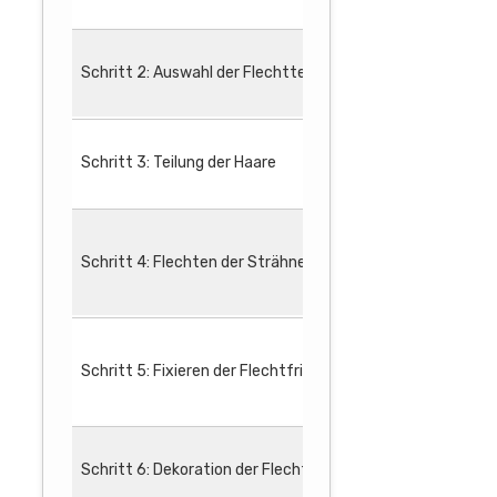
Es gibt ver
Schritt 2: Auswahl der Flechttechnik
Entscheiden
Teilen Sie 
Schritt 3: Teilung der Haare
Fixieren Si
Beginnen Si
Schritt 4: Flechten der Strähnen
Ergänzen Si
Führen Sie 
Fixieren Si
Schritt 5: Fixieren der Flechtfrisur
Ziehen Sie 
Verwenden Si
Binden Sie 
Schritt 6: Dekoration der Flechtfrisur
Verwenden S