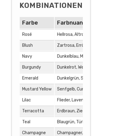
KOMBINATIONEN
Farbe
Farbnuancen
Farbkom
Rosé
Hellrosa, Altrosa, Pfirsich
Rosé und C
Blush
Zartrosa, Errötung
Blush und Si
Navy
Dunkelblau, Marineblau
Navy und We
Burgundy
Dunkelrot, Weinrot
Burgundy u
Emerald
Dunkelgrün, Smaragdgrün
Emerald und
Mustard Yellow
Senfgelb, Currygelb
Mustard Yel
Lilac
Flieder, Lavendel
Lilac und Mi
Terracotta
Erdbraun, Ziegelrot
Terracotta
Teal
Blaugrün, Türkis
Teal und Kor
Champagne
Champagner, Beige
Champagne 