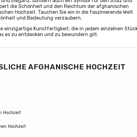
il und Eleganz, sondern auch ein Symbol für den Stolz und
örpert die Schönheit und den Reichtum der afghanischen
ischen Hochzeit. Tauchen Sie ein in die faszinierende Welt
chönheit und Bedeutung verzaubern.
e einzigartige Kunstfertigkeit, die in jedem einzelnen Stüc
 das es zu entdecken und zu bewundern gilt.
SSLICHE AFGHANISCHE HOCHZEIT
n Hochzeit
chen Hochzeit