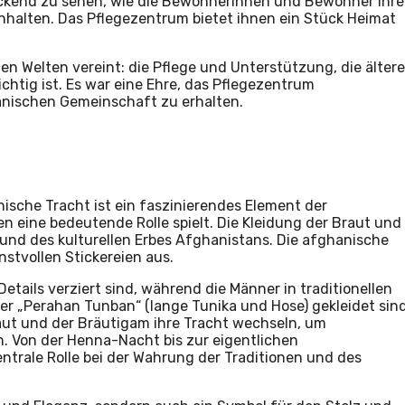
uckend zu sehen, wie die Bewohnerinnen und Bewohner ihre
hhalten. Das Pflegezentrum bietet ihnen ein Stück Heimat
den Welten vereint: die Pflege und Unterstützung, die ältere
ichtig ist. Es war eine Ehre, das Pflegezentrum
anischen Gemeinschaft zu erhalten.
ische Tracht ist ein faszinierendes Element der
en eine bedeutende Rolle spielt. Die Kleidung der Braut und
 und des kulturellen Erbes Afghanistans. Die afghanische
stvollen Stickereien aus.
etails verziert sind, während die Männer in traditionellen
r „Perahan Tunban“ (lange Tunika und Hose) gekleidet sind
raut und der Bräutigam ihre Tracht wechseln, um
. Von der Henna-Nacht bis zur eigentlichen
ntrale Rolle bei der Wahrung der Traditionen und des