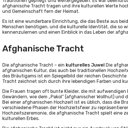
Traditionen gepflegt und weitergegeben. Es war beeindr
afghanische Tracht tragen und ihre kulturellen Werte hoc
und Gemeinschaft fern der Heimat.
Es ist eine wunderbare Einrichtung, die das Beste aus bei
Menschen benötigen, und die kulturelle Identität, die so w
kennenzulernen und einen Einblick in das Leben der afgh
Afghanische Tracht
Die afghanische Tracht – ein
kulturelles Juwel
Die afghan
afghanischen Kultur, das auch bei traditionellen Hochzeit
des Bräutigams ist ein Spiegelbild der reichen Geschichte
Tracht zeichnet sich durch ihre lebendigen Farben und kun
Die Frauen tragen oft bunte Kleider, die mit aufwendigen D
Gewändern, wie dem „Pakol“ (afghanischer Wollhut) und de
Bei einer afghanischen Hochzeit ist es üblich, dass die B
verschiedene Phasen der Hochzeitsfeier zu repräsentieren
Hochzeitszeremonie, die afghanische Tracht spielt eine ze
kulturellen Erbes.