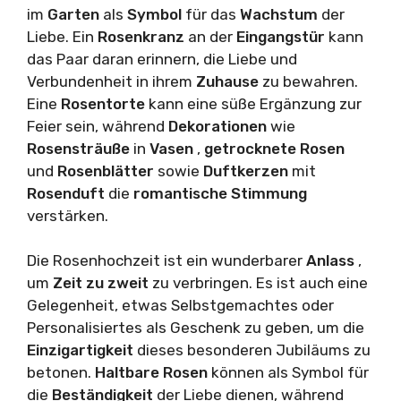
im
Garten
als
Symbol
für das
Wachstum
der
Liebe. Ein
Rosenkranz
an der
Eingangstür
kann
das Paar daran erinnern, die Liebe und
Verbundenheit in ihrem
Zuhause
zu bewahren.
Eine
Rosentorte
kann eine süße Ergänzung zur
Feier sein, während
Dekorationen
wie
Rosensträuße
in
Vasen
,
getrocknete Rosen
und
Rosenblätter
sowie
Duftkerzen
mit
Rosenduft
die
romantische Stimmung
verstärken.
Die Rosenhochzeit ist ein wunderbarer
Anlass
,
um
Zeit zu zweit
zu verbringen. Es ist auch eine
Gelegenheit, etwas Selbstgemachtes oder
Personalisiertes als Geschenk zu geben, um die
Einzigartigkeit
dieses besonderen Jubiläums zu
betonen.
Haltbare Rosen
können als Symbol für
die
Beständigkeit
der Liebe dienen, während