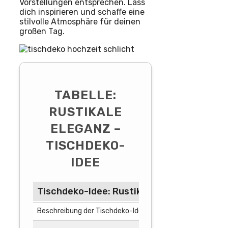
Vorstellungen entsprechen. Lass
dich inspirieren und schaffe eine
stilvolle Atmosphäre für deinen
großen Tag.
TABELLE:
RUSTIKALE
ELEGANZ –
TISCHDEKO-
IDEE
Tischdeko-Idee: Rustikale Eleganz
Beschreibung der Tischdeko-Idee:
Verwenden S