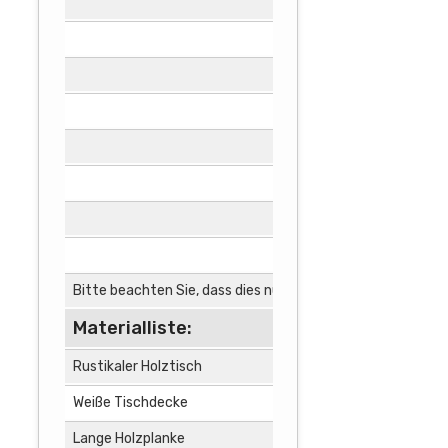
Legen Sie 
Platzieren 
Dekorieren
Fügen Sie 
Streuen Sie
Ergänzen S
Platzieren 
Beenden Sie
Bitte beachten Sie, dass dies nur eine Idee ist. Eine det
Materialliste:
Rustikaler Holztisch
1
Weiße Tischdecke
1
Lange Holzplanke
1