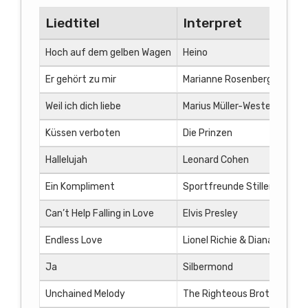
Liedtitel
Interpret
Hoch auf dem gelben Wagen
Heino
Er gehört zu mir
Marianne Rosenberg
Weil ich dich liebe
Marius Müller-Westernhagen
Küssen verboten
Die Prinzen
Hallelujah
Leonard Cohen
Ein Kompliment
Sportfreunde Stiller
Can’t Help Falling in Love
Elvis Presley
Endless Love
Lionel Richie & Diana Ross
Ja
Silbermond
Unchained Melody
The Righteous Brothers