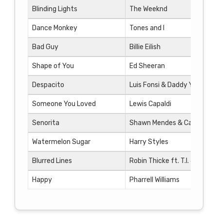
Blinding Lights
The Weeknd
Dance Monkey
Tones and I
Bad Guy
Billie Eilish
Shape of You
Ed Sheeran
Despacito
Luis Fonsi & Daddy Yankee
Someone You Loved
Lewis Capaldi
Senorita
Shawn Mendes & Camila Cab
Watermelon Sugar
Harry Styles
Blurred Lines
Robin Thicke ft. T.I. & Pharrel
Happy
Pharrell Williams