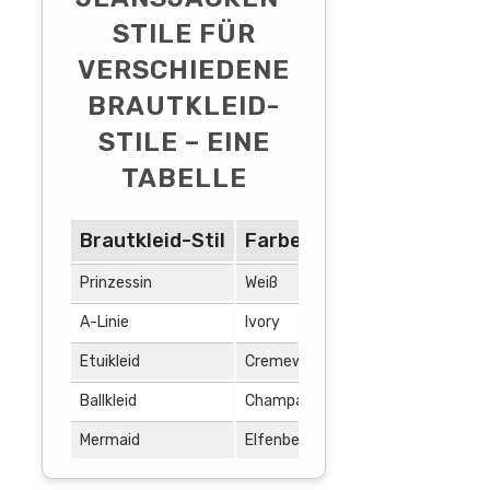
STILE FÜR
VERSCHIEDENE
BRAUTKLEID-
STILE – EINE
TABELLE
Brautkleid-Stil
Farbe des Brautkleides
Prinzessin
Weiß
A-Linie
Ivory
Etuikleid
Cremeweiß
Ballkleid
Champagner
Mermaid
Elfenbein