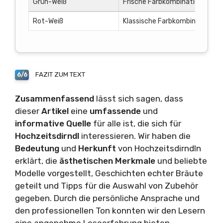
Grün-Weiß
Frische Farbkombination, die s
Rot-Weiß
Klassische Farbkombination, die
FAZIT ZUM TEXT
6/6
Zusammenfassend
lässt sich sagen, dass
dieser
Artikel
eine
umfassende
und
informative
Quelle
für alle ist, die sich für
Hochzeitsdirndl
interessieren. Wir haben die
Bedeutung
und
Herkunft
von Hochzeitsdirndln
erklärt, die
ästhetischen
Merkmale
und beliebte
Modelle vorgestellt, Geschichten echter Bräute
geteilt und Tipps für die Auswahl von Zubehör
gegeben. Durch die persönliche Ansprache und
den professionellen Ton konnten wir den Lesern
eine angenehme Leseerfahrung bieten.