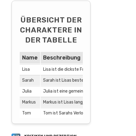
ÜBERSICHT DER
CHARAKTERE IN
DER TABELLE
Name
Beschreibung
Lisa
Lisa ist die dickste Freundin und die Hauptprot
Sarah
Sarah ist Lisas beste Freundin seit Kindertagen
Julia
Julia ist eine gemeinsame Freundin von Lisa und
Markus
Markus ist Lisas langjähriger bester Freund. Er
Tom
Tom ist Sarahs Verlobter und der Bräutigam in 