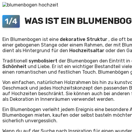
WAS IST EIN BLUMENBO
1/4
Ein Blumenbogen ist eine
dekorative
Struktur
, die oft b
einer gebogenen Stange oder einem Rahmen, der mit Bl
dient als Hintergrund für den
Hochzeitsaltar
oder den G
Traditionell
symbolisiert
der Blumenbogen den Eintritt in
Schönheit
und Liebe. Er ist ein wichtiger Bestandteil vi
einen romantischen und festlichen Touch. Blumenbögen gi
Von einfachen, natürlichen Holzrahmen bis hin zu kunstvol
Geschmack und jedes Hochzeitskonzept den passenden B
auf Hochzeiten beschränkt. Sie können auch bei anderen f
als Dekoration in Innenräumen verwendet werden.
Ein Blumenbogen verleiht jedem Ereignis eine besondere A
Blumenbogen mieten, kaufen oder selbst basteln möchten, 
sicherlich unvergesslich.
Wenn du auf der Suche nach Inspiration für einen wunde