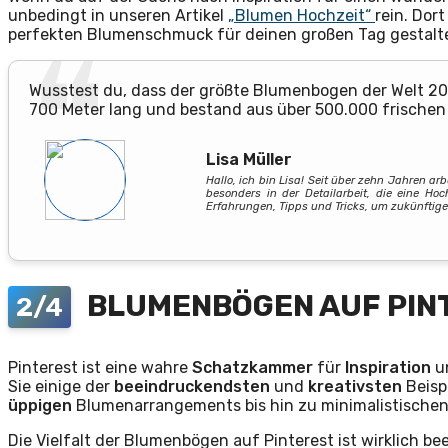
unbedingt in unseren Artikel
„Blumen Hochzeit“
rein. Dor
perfekten Blumenschmuck für deinen großen Tag gestalt
Wusstest du, dass der größte Blumenbogen der Welt 20
700 Meter lang und bestand aus über 500.000 frischen
Lisa Müller
Hallo, ich bin Lisa! Seit über zehn Jahren ar
besonders in der Detailarbeit, die eine Ho
Erfahrungen, Tipps und Tricks, um zukünftige
BLUMENBÖGEN AUF PIN
2/4
Pinterest ist eine wahre
Schatzkammer
für
Inspiration
u
Sie einige der
beeindruckendsten
und
kreativsten
Beisp
üppigen
Blumenarrangements bis hin zu minimalistischen
Die Vielfalt der Blumenbögen auf Pinterest ist wirklich b