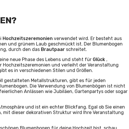
GEN?
ei
Hochzeitszeremonien
verwendet wird. Er besteht aus
umen und grünem Laub geschmückt ist. Der Blumenbogen
ang, durch den das
Brautpaar
schreitet.
 eine neue Phase des Lebens und steht für
Glück
,
eler Hochzeitszeremonien und verleiht der Veranstaltung
bt es in verschiedenen Stilen und Größen.
l gestalteten Metallstrukturen, gibt es für jeden
lumenbogen. Die Verwendung von Blumenbögen ist nicht
eierlichen Anlässen wie Jubiläen, Gartenpartys oder sogar
tmosphäre und ist ein echter Blickfang. Egal ob Sie einen
mit dieser dekorativen Struktur wird Ihre Veranstaltung
rschönen Blumenbogen für deine Hochzeit bist, schau