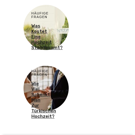
HÄUFIGE
FRAGEN
Was
Kostet
Eine
Hochzeit
Standesamt?
HÄUFIGE
FRAGEN
Wie
Viel
Schenkt
Man
Zur
Türkischen
Hochzeit?