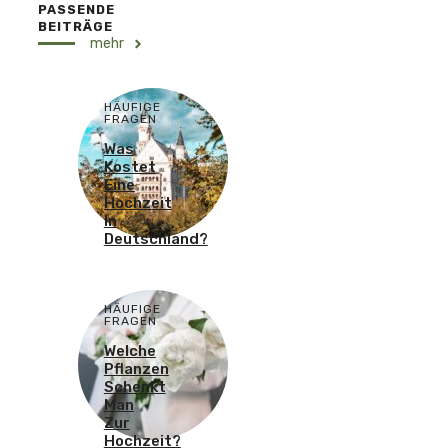
PASSENDE
BEITRÄGE
mehr
HÄUFIGE
FRAGEN
Was
Kostet
Eine
Hochzeit
In
Deutschland?
HÄUFIGE
FRAGEN
Welche
Pflanzen
Schenkt
Man
Zur
Hochzeit?