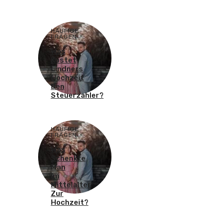
HÄUFIGE
FRAGEN
Was
Kostet
Lindners
Hochzeit
Den
Steuerzahler?
HÄUFIGE
FRAGEN
Was
Schenkte
Man
Im
Mittelalter
Zur
Hochzeit?